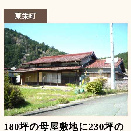
東栄町
180坪の母屋敷地に230坪の