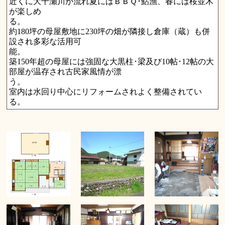
近くに大千瀬川が流れ夏にはＢＢＱ･鮎漁、春には桜並木
が楽しめ
約180坪の母屋敷地に230坪の畑が隣接し倉庫（蔵）も併
設され多彩な活用可
築150年超の母屋には強固な大黒柱･梁及び10帖･12帖の大
部屋が温存され古民家風情が漂
室内は水回り中心にリフォームされよく整備されてい
る。