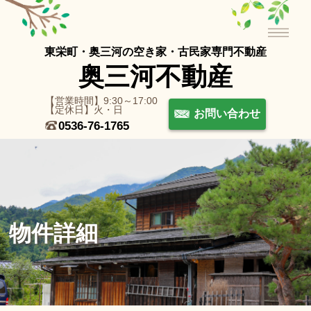
東栄町・奥三河の空き家・古⺠家専⾨不動産
奥三河不動産
【営業時間】9:30～17:00
【定休日】火・日
お問い合わせ
0536-76-1765
物件詳細