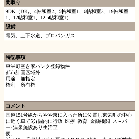
間取り
9DK（DK,、4帖和室2、5帖和室1、6帖和室3、19帖和室
1、12帖和室1、12.5帖和室1）
設備
電気、上下水道、プロパンガス
特記事項
東栄町空き家バンク登録物件
都市計画区域外
用途：無指定
権利：所有権
コメント
国道151号線からやや東に入った所に位置し東栄町の中心
に近く車で5分圏内に行政･医療･教育･金融機関･ス－パ
ー･温泉施設あり生活至