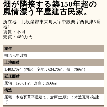
畑が隣接する築150年超の
風情漂う平屋建古民家。
所在地：北設楽郡東栄町大字中設楽字西貝津3番
地1
賃貸：不可
売買：480万円
築年
明治元年以前
土地面積
1,403.70㎡（内訳 宅地：634.70㎡、畑：769㎡）
延床面積
居宅：198.01㎡、倉庫：39.66㎡
構造
居宅：木造瓦葺平屋建て、倉庫(土蔵）：木造瓦葺2階建
て