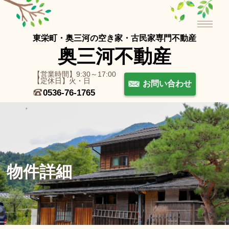
東栄町・奥三河の空き家・古⺠家専⾨不動産
奥三河不動産
【営業時間】9:30～17:00
【定休日】火・日
お問い合わせ
0536-76-1765
物件詳細