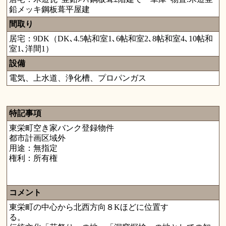
鉛メッキ鋼板葺平屋建
間取り
居宅：9DK（DK､4.5帖和室1､6帖和室2､8帖和室4､10帖和
室1､洋間1）
設備
電気、上水道、浄化槽、プロパンガス
特記事項
東栄町空き家バンク登録物件
都市計画区域外
用途：無指定
権利：所有権
コメント
東栄町の中心から北西方向８Kほどに位置す