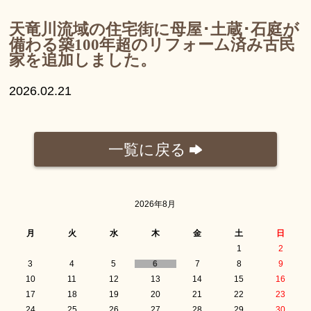
天竜川流域の住宅街に母屋･土蔵･石庭が
備わる築100年超のリフォーム済み古民
家を追加しました。
2026.02.21
一覧に戻る
2026年8月
月
火
水
木
金
土
日
1
2
3
4
5
6
7
8
9
10
11
12
13
14
15
16
17
18
19
20
21
22
23
24
25
26
27
28
29
30